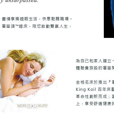
，盡情享樂睡眠生活，快意馳騁職場。
Luxury 奢華頌™睡床，陪您啟動雙贏人生，
為自己和家人建立
體驗貴族般的奢華
金格名床於推出『
King Koil 
革命性創新而成；
上，享受舒適健康