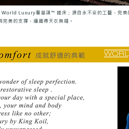
L World Luxury奢華頌™ 睡床；源自永不妥的工藝
與完美的支撐，編織得天衣無縫。