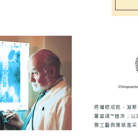
將耀眼成就，凝聚在Kin
奢華頌™睡床；以
雅工藝與雅致風采