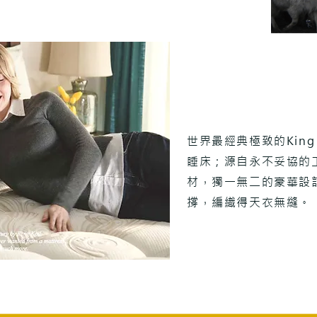
世界最經典極致的King Ko
睡床；
源自永不妥協的
材，
​獨一無二的豪華
撐，
編織得天衣無縫。