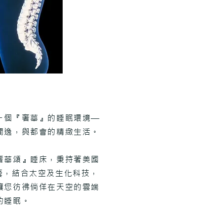
ㄧ個『奢華』的睡眠環境—
閒逸，與都會的精緻生活。
奢華頌』睡床，秉持著美國
百年床藝，結合太空及生化科技，
讓您彷彿倘佯在天空的雲端
的睡眠。