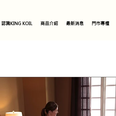
認識KING KOIL
商品介紹
最新消息
門市專櫃
World Luxury奢華頌
睡床
™
​