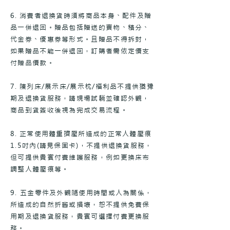
6. 消費者退換貨時須將商品本身、配件及贈
品一併退回。贈品包括贈送的實物、積分、
代金券、優惠券等形式。且贈品不得拆封，
如果贈品不能一併退回，訂購者需依定價支
付贈品價款。
7. 陳列床/展示床/展示枕/福利品不提供猶豫
期及退換貨服務，請現場試躺並確認外觀，
商品到貨簽收後視為完成交易流程。
8. 正常使用體重擠壓所造成的正常人體壓痕
1.5吋內(請見保固卡)，不提供退換貨服務，
但可提供貴賓付費維護服務，例如更換床布
調整人體壓痕等。
9.
五金零件及外觀隨使用時間或人為關係，
所造成的自然折舊或損壞，恕不提供免費保
用期及退換貨服務，貴賓可選擇付費更換服
務。