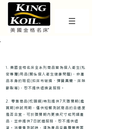
保用說明及退換貨政策
1.
美國金格名床全系列商品皆為個人衛生(私
密專屬)用品(關係個人衛生健康問題)，非產
品本身的瑕疵(如床布破損、彈簧異聲、床架
斷裂等)，恕不提供退換貨服務。
2.
零售商品(枕頭類)特別提供7天猶豫期(鑑
賞期)非試用期，僅供短暫測試商品的合適度
是否合宜，可於猶豫期內更換尺寸或同類產
品，並非提供7日試睡服務，恕不提供退
貨。消費者測試時，須為產品妥善覆蓋表面