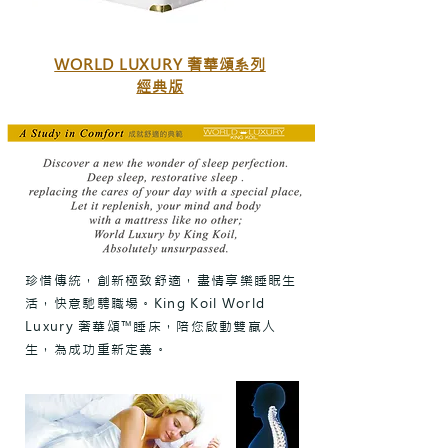
WORLD LUXURY 奢華頌系列
​經典版
珍惜傳統，創新極致舒適，盡情享樂睡眠生
活，快意馳騁職場。King Koil World
Luxury 奢華頌™睡床，陪您啟動雙贏人
生，為成功重新定義。