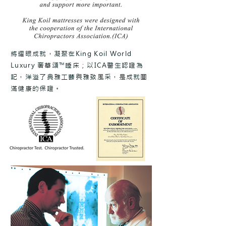
將耀眼成就，凝聚在King Koil World
Luxury 奢華頌™睡床；以ICA醫生認證為
記，洋溢了典雅工藝與雅致風采，​是成就圓
滿健康的保證。