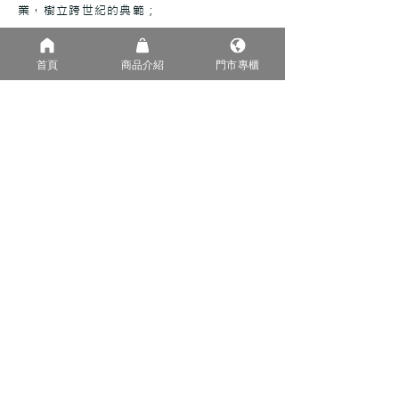
業，樹立跨世紀的典範；
World Luxury 奢華頌™睡床​的夢幻境界，
首頁
商品介紹
門市專櫃
為您實現一份原始感動的愉悅與舒適。