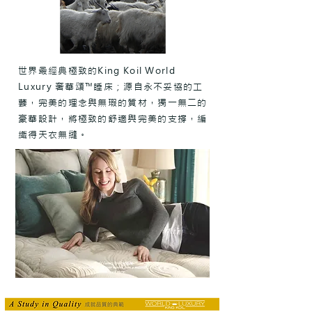
世界最經典極致的King Koil World
Luxury 奢華頌™睡床；源自永不妥協的工
藝，完美的理念與無瑕的質材，​獨一無二的
豪華設計，將極致的舒適與完美的支撐，編
織得天衣無縫。