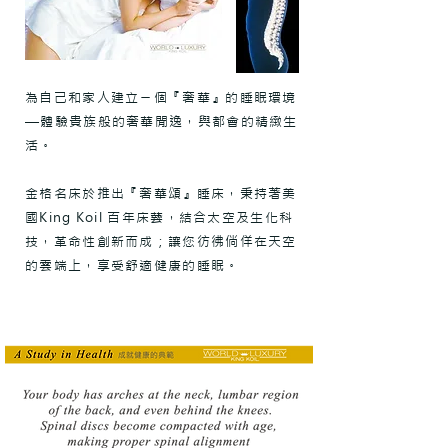
為自己和家人建立ㄧ個『奢華』的睡眠環境
—體驗貴族般的奢華閒逸，與都會的精緻生
活。
金格名床於推出『奢華頌』睡床，秉持著美
國King Koil 百年床藝，結合太空及生化科
技，革命性創新而成；讓您彷彿倘佯在天空
的雲端上，享受舒適健康的睡眠。