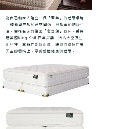
為自己和家人建立ㄧ個『奢華』的睡眠環境
—體驗貴族般的奢華閒逸，與都會的精緻生
活。金格名床於推出『奢華頌』睡床，秉持
著美國King Koil 百年床藝，結合太空及生
化科技，革命性創新而成；
讓您彷彿倘佯在
天空的雲端上，享受舒適健康的睡眠。