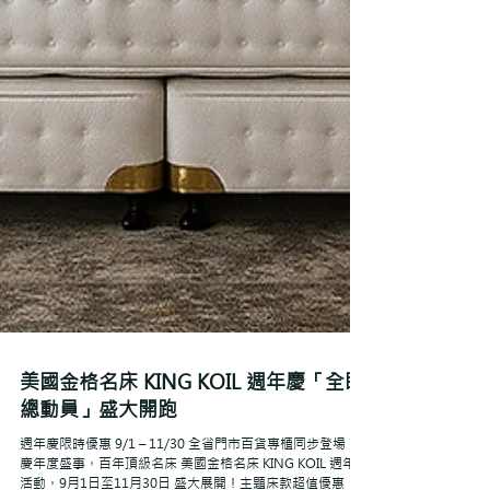
美國金格名床 KING KOIL 週年慶「全眠