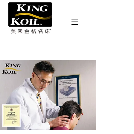
ICA 認證枕系列｜
ICA 認證醫學枕