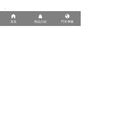
首頁
商品介紹
門市專櫃
ICA125紀念枕