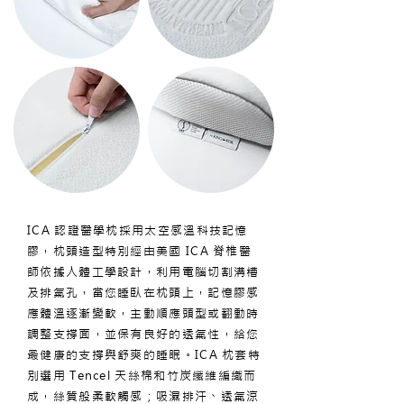
ICA 認證醫學枕採用太空感溫科技記憶
膠，枕頭造型特別經由美國 ICA 脊椎醫
師依據人體工學設計，利用電腦切割溝槽
及排氣孔，當您睡臥在枕頭上，記憶膠感
應體溫逐漸變軟，主動順應頭型或翻動時
調整支撐面，並保有良好的透氣性，給您
最健康的支撐與舒爽的睡眠。ICA 枕套特
別選用 Tencel 天絲棉和竹炭纖維編織而
成，絲質般柔軟觸感；吸濕排汗、透氣涼