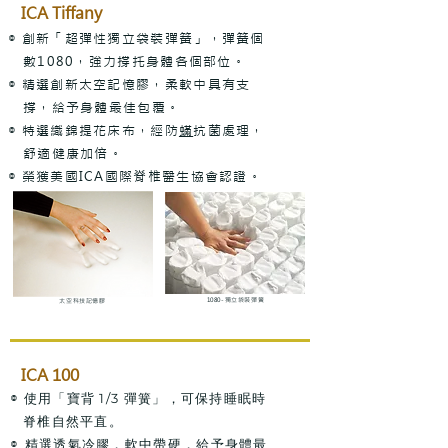
ICA Tiffany
◎ 創新「超彈性獨立袋裝彈簧」，彈簧個
數1080，強力撐托身體
各個部位。
◎ 精選創新太空記憶膠，柔軟中具有支
撐，給予身體最佳包覆。
◎ 特選織錦提花床布，經防
蟎
抗菌處理，
舒適健康加倍。
◎ 榮獲美國ICA國際脊椎醫生協會認證。
1080-獨立袋裝彈簧
太空科技記憶膠
ICA 100
◎
使用「寶背 1/3 彈簧」，可保持睡眠時
脊椎自然平直。
◎
精選透氣冷膠，軟中帶硬，給予身體最