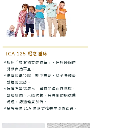
ICA 125 紀念睡床
◎採用「寶背獨立袋彈簧」，保持睡眠時
脊椎自然平直。
◎精選透氣冷膠，軟中帶硬，給予身體最
舒適的支撐。
◎特選石墨烯床布，具有促進血液循環、
舒緩肌肉、天然抗菌，另特別防螨抗菌
處理，舒適健康加倍。
◎榮獲美國 ICA 國際脊椎醫生協會認證。