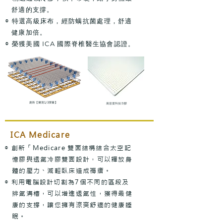
舒適的支撐。
◎
特選高級床布，經防螨抗菌處理，舒適
健康加倍。
◎
榮獲美國 ICA 國際脊椎醫生協會認證。
創新​【寶背1/3彈簧】
高密度科技冷膠
ICA
Medicare
◎ 創新「Medicare 雙面結構結合太空記
憶膠與透氣冷膠雙面設
計，可以釋放身
體的壓力、減輕臥床造成褥瘡。
◎ 利用電腦設計切割為7個不同的區段及
排氣溝槽，可以增
進透氣性，獲得最健
康的支撐，讓您擁有涼爽舒適的健康睡
眠。