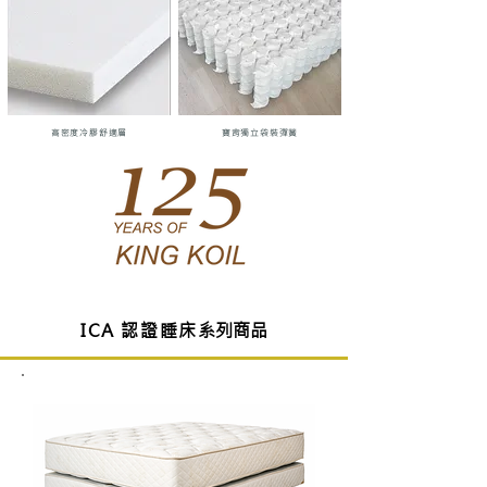
高密度冷膠舒適層
寶背獨立袋裝彈簧
​系列商品
ICA 認證睡床