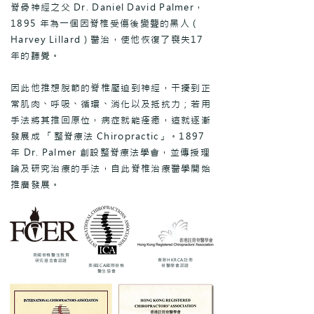
脊骨神經之父 Dr. Daniel David Palmer，
1895 年為一個因脊椎受傷後變聾的黑人 (
Harvey Lillard ) 醫治，使他恢復了喪失17
年的聽覺。
因此他推想脫節的脊椎壓迫到神經，干擾到正
常肌肉、呼吸、循環、消化以及抵抗力；若用
手法將其推回原位，病症就能痊癒，這就逐漸
發展成 「整脊療法 Chiropractic」。1897
年 Dr. Palmer 創設整脊療法學會，並傳授理
論及研究治療的手法，自此脊椎治療醫學開始
推廣發展。
美國脊椎醫生教育
香港HKRCA註冊
研究基金會認證
美國ICA國際脊椎
脊醫學會認證
醫生協會