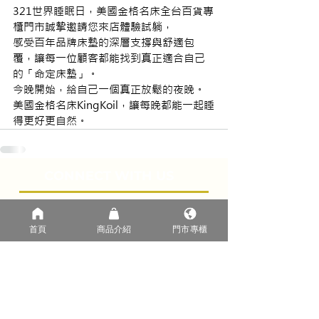
321世界睡眠日，美國金格名床全台百貨專
櫃門市誠摯邀請您來店體驗試躺，
感受百年品牌床墊的深層支撐與舒適包
覆，讓每一位顧客都能找到真正適合自己
的「命定床墊」。
今晚開始，給自己一個真正放鬆的夜晚。
美國金格名床KingKoil，讓每晚都能一起睡
得更好更自然。
CONNECT WITH US
首頁
商品介紹
門市專櫃
首頁
認識KING KOIL
​最新消息