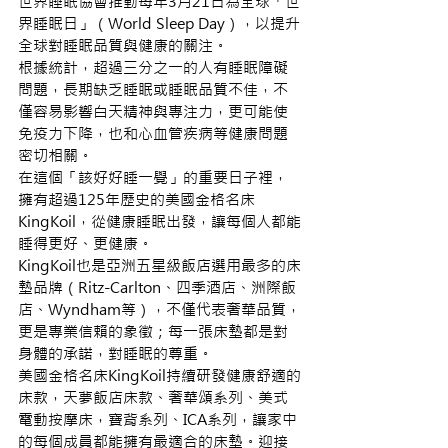
世界睡眠協會推動每年3月21日為全球「世
界睡眠日」（World Sleep Day），以提升
全球對睡眠品質與健康的關注。
根據統計，超過三分之一的人有睡眠障礙
問題，長期缺乏睡眠或睡眠品質不佳，不
僅容易影響白天精神與專注力，更可能使
免疫力下降，也和心血管疾病等健康問題
密切相關。
在這個「該好好睡一覺」的重要日子裡，
擁有超過125年歷史的美國金格名床
KingKoil，從健康睡眠出發，讓每個人都能
睡得更好、更健康。
KingKoil也是亞洲五星級飯店選用最多的床
墊品牌（Ritz-Carlton、四季酒店、洲際飯
店、Wyndham等），不僅代表奢華品質，
更是專業信賴的象徵；每一張床墊都是對
身體的承諾，對睡眠的尊重。
美國金格名床KingKoil持續研發健康舒適的
床款，天夢飯店床款、奢華頌系列、美式
電動按摩床，寶背系列、ICA系列，讓家中
的每個成員都能擁有最適合的床墊。迎接